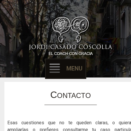
Filósofo & Coach
EL COACH CON
GRACIA
MENU
Skip to content
C
ONTACTO
Esas cuestiones que no te queden claras, o quier
ampliarlas o prefieres consultarme tu caso particula