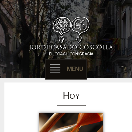
Filósofo & Coach
EL COACH CON
GRACIA
MENU
Skip to content
H
OY