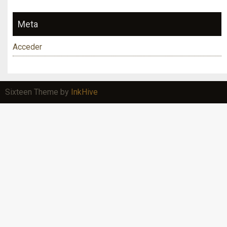
Meta
Acceder
Sixteen Theme by
InkHive