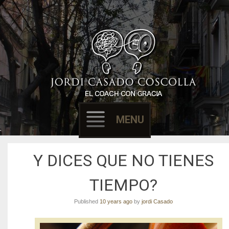
Filósofo & Coach
EL COACH CON
GRACIA
MENU
Skip to content
Y DICES QUE NO TIENES
TIEMPO?
Published
10 years ago
by
jordi Casado