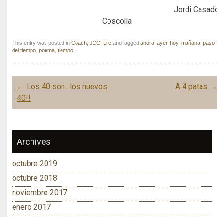
Jordi Casad
Coscolla
This entry was posted in
Coach
,
JCC
,
Life
and tagged
ahora
,
ayer
,
hoy
,
mañana
,
paso
del tiempo
,
poema
,
tiempo
.
Post navigation
←
Los 40 son…los nuevos
A 4 patas
40!!
Archives
octubre 2019
octubre 2018
noviembre 2017
enero 2017