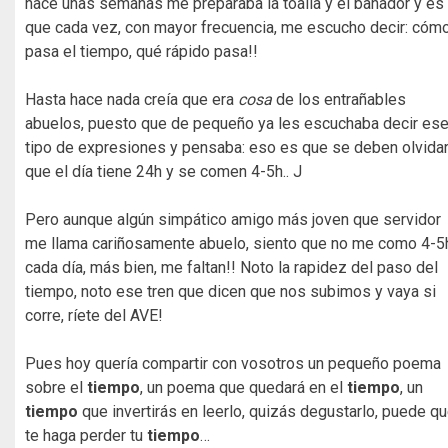
hace unas semanas me preparaba la toalla y el bañador y es
que cada vez, con mayor frecuencia, me escucho decir: cóm
pasa el tiempo, qué rápido pasa!!
Hasta hace nada creía que era
cosa
de los entrañables
abuelos, puesto que de pequeño ya les escuchaba decir es
tipo de expresiones y pensaba: eso es que se deben olvida
que el día tiene 24h y se comen 4-5h.. J
Pero aunque algún simpático amigo más joven que servidor
me llama cariñosamente abuelo, siento que no me como 4-5
cada día, más bien, me faltan!! Noto la rapidez del paso del
tiempo, noto ese tren que dicen que nos subimos y vaya si
corre, ríete del AVE!
Pues hoy quería compartir con vosotros un pequeño poema
sobre el
tiempo
, un poema que quedará en el
tiempo
, un
tiempo
que invertirás en leerlo, quizás degustarlo, puede q
te haga perder tu
tiempo
…