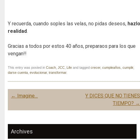
Y recuerda, cuando soples las velas, no pidas deseos,
hazl
realidad
.
Gracias a todos por estos 40 años, preparaos para los que
vengan!!
This entry was posted in
Coach
,
JCC
,
Life
and tagged
crecer
,
cumpleaños
,
cumplir
,
darse cuenta
,
evolucionar
,
transformar
.
Post navigation
←
Imagine…
Y DICES QUE NO TIENE
TIEMPO?
Archives