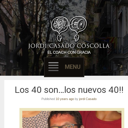
Filósofo & Coach
EL COACH CON
GRACIA
MENU
Skip to content
Los 40 son…los nuevos 40!!
Published
10 years ago
by
jordi Casado