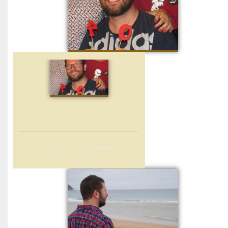
L
os 40 son…los nuevos 40!!