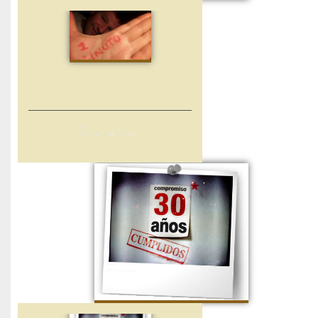
E
n un minuto…