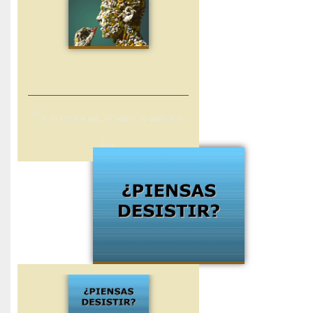
Y
si te sientes mal, tómate una pastilla. O
dos.