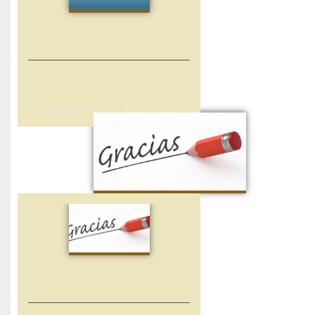
V
uestra historia, la de todos. Que un STOP
sólo sea una señal de tráfico, nunca u...