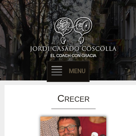
Filósofo & Coach
EL COACH CON
GRACIA
MENU
Skip to content
C
RECER