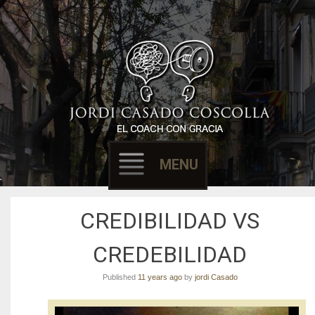
Filósofo & Coach
EL COACH CON
GRACIA
MENU
Skip to content
CREDIBILIDAD VS
CREDEBILIDAD
Published
11 years ago
by
jordi Casado