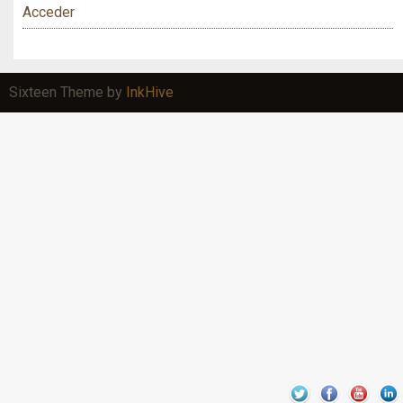
Acceder
Sixteen Theme by
InkHive