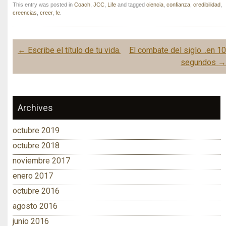
This entry was posted in
Coach
,
JCC
,
Life
and tagged
ciencia
,
confianza
,
credibilidad
,
creencias
,
creer
,
fe
.
Post navigation
←
Escribe el título de tu vida.
El combate del siglo…en 1
segundos
Archives
octubre 2019
octubre 2018
noviembre 2017
enero 2017
octubre 2016
agosto 2016
junio 2016